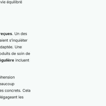
vie équilibré
reçues
. Un des
ient s’inquiéter
 adaptée. Une
roduits de soin de
égulière
incluent
éhension
beaucoup
es concrets. Cela
 dégageant les