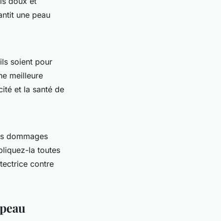
is doux et
rantit une peau
ls soient pour
e meilleure
ité et la santé de
 les dommages
pliquez-la toutes
tectrice contre
 peau