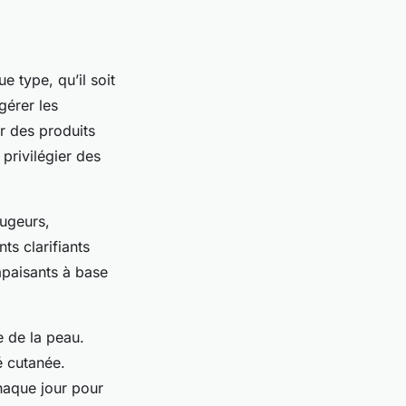
 type, qu’il soit
gérer les
er des produits
privilégier des
ougeurs,
ts clarifiants
apaisants à base
e de la peau.
é cutanée.
haque jour pour