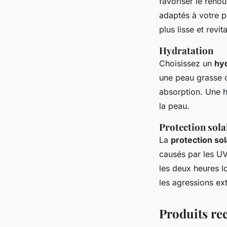
favoriser le reno
adaptés à votre pe
plus lisse et revita
Hydratation
Choisissez un
hy
une peau grasse 
absorption. Une hy
la peau.
Protection sola
La
protection sol
causés par les UV
les deux heures l
les agressions ext
Produits re