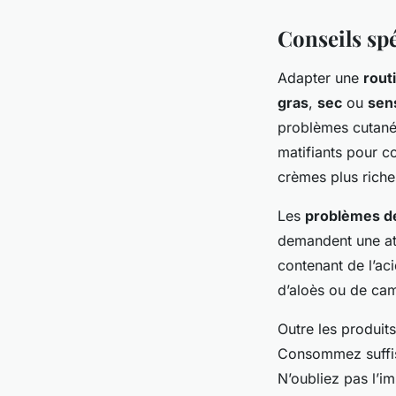
Conseils sp
Adapter une
rout
gras
,
sec
ou
sen
problèmes cutanés
matifiants pour c
crèmes plus riche
Les
problèmes d
demandent une atte
contenant de l’ac
d’aloès ou de cam
Outre les produits,
Consommez suffis
N’oubliez pas l’im