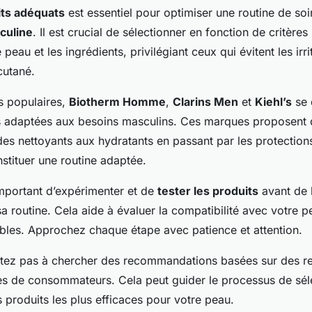
its adéquats
est essentiel pour optimiser une routine de soin
culine
. Il est crucial de sélectionner en fonction de critères
eau et les ingrédients, privilégiant ceux qui évitent les irri
cutané.
s populaires,
Biotherm Homme
,
Clarins Men
et
Kiehl’s
se 
ns adaptées aux besoins masculins. Ces marques proposen
des nettoyants aux hydratants en passant par les protections
stituer une routine adaptée.
important d’expérimenter et de
tester les produits
avant de l
 routine. Cela aide à évaluer la compatibilité avec votre pe
ables. Approchez chaque étape avec patience et attention.
itez pas à chercher des recommandations basées sur des r
es de consommateurs. Cela peut guider le processus de sél
s produits les plus efficaces pour votre peau.