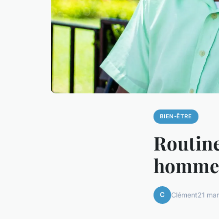
BIEN-ÊTRE
Routine
homme
C
Clément
21 ma