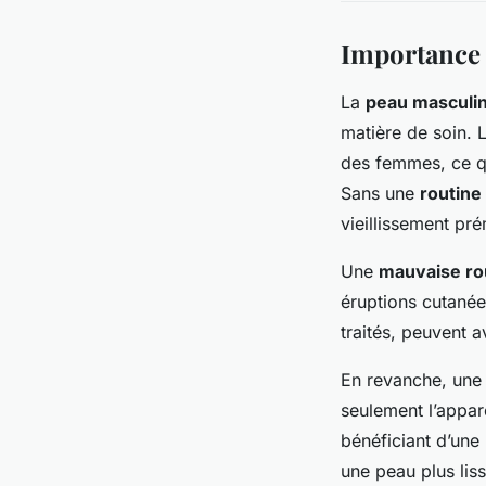
Importance 
La
peau masculi
matière de soin. 
des femmes, ce qu
Sans une
routine
vieillissement pr
Une
mauvaise rou
éruptions cutanée
traités, peuvent a
En revanche, un
seulement l’appa
bénéficiant d’une
une peau plus lis